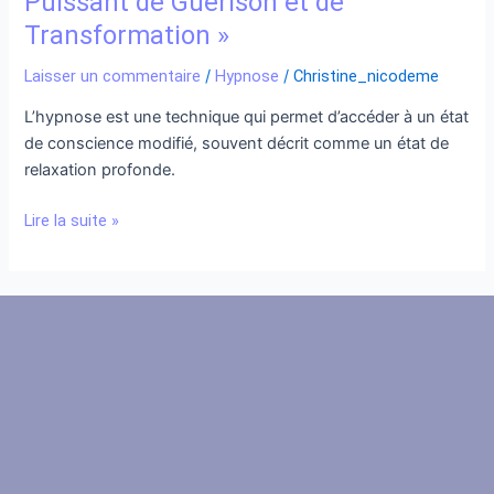
Puissant de Guérison et de
Transformation »
Transformation »
Laisser un commentaire
/
Hypnose
/
Christine_nicodeme
L’hypnose est une technique qui permet d’accéder à un état
de conscience modifié, souvent décrit comme un état de
relaxation profonde.
Lire la suite »