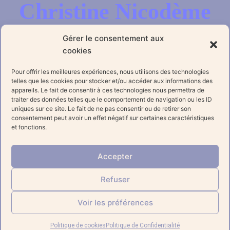
Christine Nicodème
Gérer le consentement aux
cookies
Informations
Pour offrir les meilleures expériences, nous utilisons des technologies
telles que les cookies pour stocker et/ou accéder aux informations des
appareils. Le fait de consentir à ces technologies nous permettra de
traiter des données telles que le comportement de navigation ou les ID
uniques sur ce site. Le fait de ne pas consentir ou de retirer son
Réseaux sociaux
consentement peut avoir un effet négatif sur certaines caractéristiques
F
I
Y
et fonctions.
a
n
o
c
s
u
Accepter
e
t
t
Refuser
b
a
u
© 2023 Tous droits réservés
o
g
b
Voir les préférences
o
r
e
Réalisé avec
par l’agence
Pr@ti’K
k
a
Politique de cookies
Politique de Confidentialité